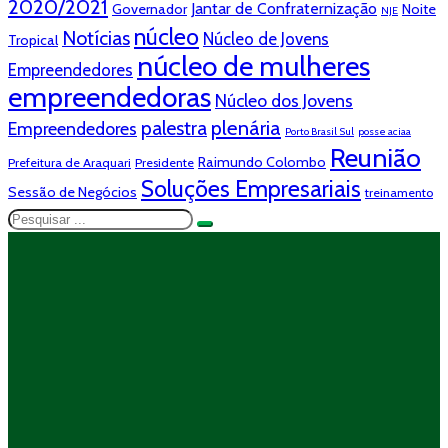
2020/2021
Jantar de Confraternização
Governador
Noite
NJE
núcleo
Notícias
Núcleo de Jovens
Tropical
núcleo de mulheres
Empreendedores
empreendedoras
Núcleo dos Jovens
plenária
palestra
Empreendedores
Porto Brasil Sul
posse aciaa
Reunião
Raimundo Colombo
Prefeitura de Araquari
Presidente
Soluções Empresariais
Sessão de Negócios
treinamento