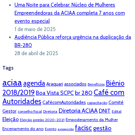
Uma Noite para Celebrar: Núcleo de Mulheres
Empreendedoras da ACIAA completa 7 anos com
evento especial
1 de maio de 2025
Audiência Pública reforça urgência na duplicação da
BR-280
28 de abril de 2025
Tags
aciaa
Biênio
agenda
Araquari
associados
Benefícios
Café com
2018/2019
br 280
Boa Vista SCPC
Autoridades
CafécomAutoridades
Comitê
capacitação
Diretoria ACIAA
DNIT
Gestor
conselho fiscal
Diretoria
Edital
Eleição
Empoderamento da Mulher
Eleição gestão 2020-2021
facisc
gestão
Encerramento do ano
Evento
expogestão