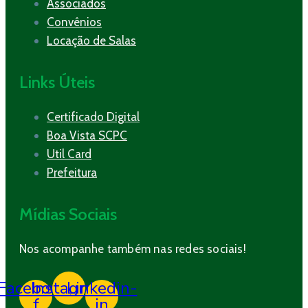
Associados
Convênios
Locação de Salas
Links Úteis
Certificado Digital
Boa Vista SCPC
Util Card
Prefeitura
Mídias Sociais
Nos acompanhe também nas redes sociais!
Facebook-
Instagram
Linkedin-
f
in