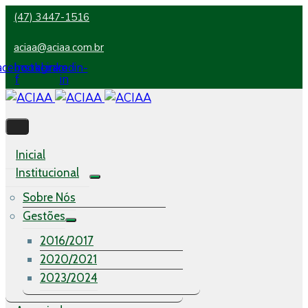
(47) 3447-1516
aciaa@aciaa.com.br
acebook-
Instagram
Linkedin-
f
in
Inicial
Institucional
Sobre Nós
Gestões
2016/2017
2020/2021
2023/2024