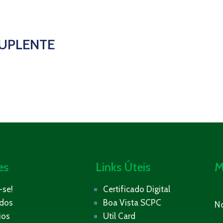
UPLENTE
es
Links Úteis
M
-se!
Certificado Digital
ados
Boa Vista SCPC
N
ios
Util Card