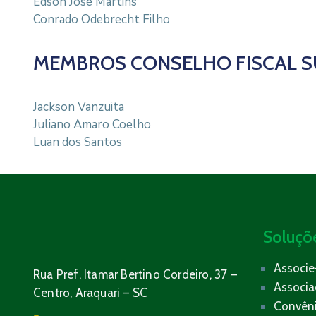
Edson José Martins
Conrado Odebrecht Filho
MEMBROS CONSELHO FISCAL S
Jackson Vanzuita
Juliano Amaro Coelho
Luan dos Santos
Soluçõ
Associe
Rua Pref. Itamar Bertino Cordeiro, 37 –
Associ
Centro, Araquari – SC
Convên