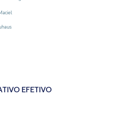
Maciel
euhaus
TIVO EFETIVO