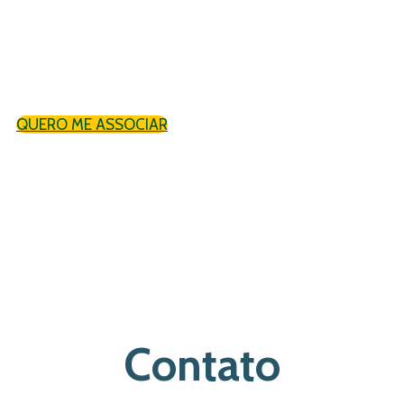
Faça parte dessa história e aproveite de
todos os benefícios que uma Associação séria
pode proporcionar.
QUERO ME ASSOCIAR
Contato