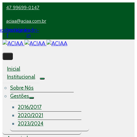
47 99699-0147
aciaa@aciaa.com.br
acebook-
Instagram
Linkedin-
f
in
Inicial
Institucional
Sobre Nós
Gestões
2016/2017
2020/2021
2023/2024