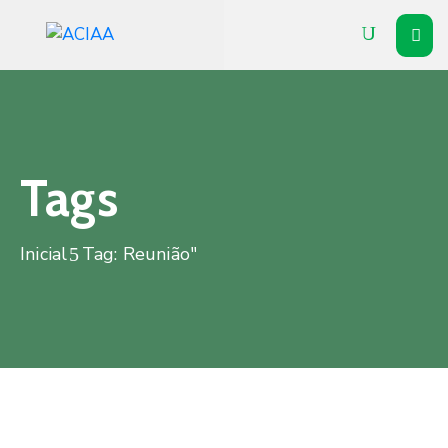
Inicial
Institucional
Associados
Tags
Soluções
Inicial
Tag: Reunião"
Vitrine
Notícias
Agenda
Contato