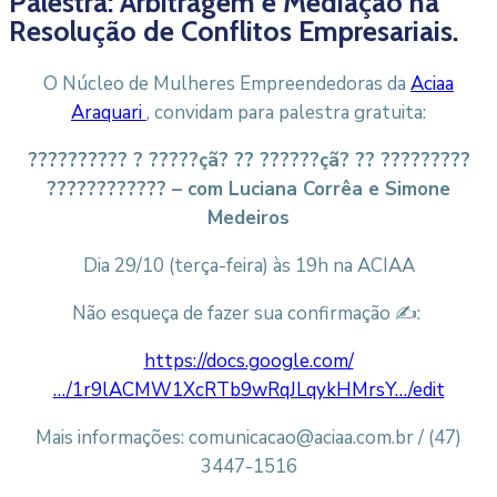
Palestra: Arbitragem e Mediação na
Resolução de Conflitos Empresariais.
O Núcleo de Mulheres Empreendedoras da
Aciaa
Araquari
, convidam para palestra gratuita:
?????????? ? ?????çã? ?? ??????çã? ?? ?????????
???????????? – com Luciana Corrêa e Simone
Medeiros
Dia 29/10 (terça-feira) às 19h na ACIAA
Não esqueça de fazer sua confirmação ✍️:
https://docs.google.com/
…/1r9lACMW1XcRTb9wRqJLqykHMrsY…/edit
Mais informações: comunicacao@aciaa.com.br / (47)
3447-1516