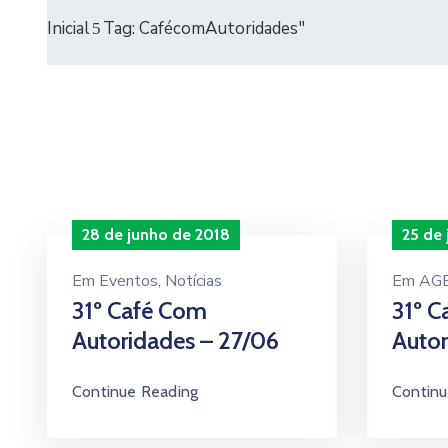
Inicial
Tag: CafécomAutoridades"
28 de junho de 2018
25 de
Em
Eventos
‚
Notícias
Em
AG
31º Café Com
31º 
Autoridades – 27/06
Autor
Continue Reading
Continu