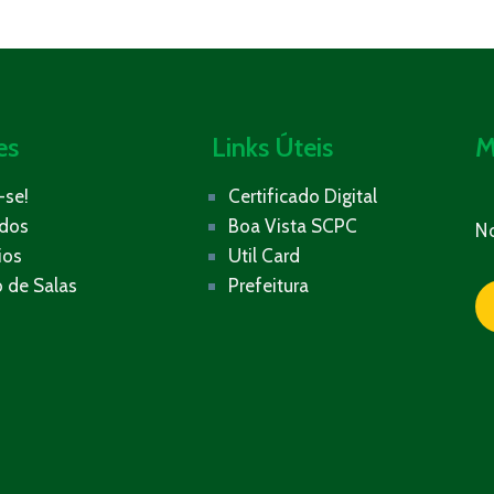
es
Links Úteis
M
-se!
Certificado Digital
ados
Boa Vista SCPC
N
ios
Util Card
 de Salas
Prefeitura