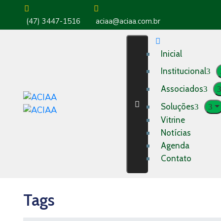
(47) 3447-1516
aciaa@aciaa.com.br
Inicial
Institucional
Associados
Soluções
Vitrine
Notícias
Agenda
Contato
Tags