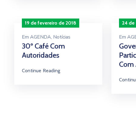
19 de fevereiro de 2018
24 de
Em
AGENDA
‚
Notícias
Em
AG
30º Café Com
Gove
Autoridades
Parti
Com 
Continue Reading
Continu