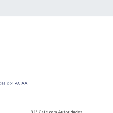
cias
por
ACIAA
31º Café com Autoridades