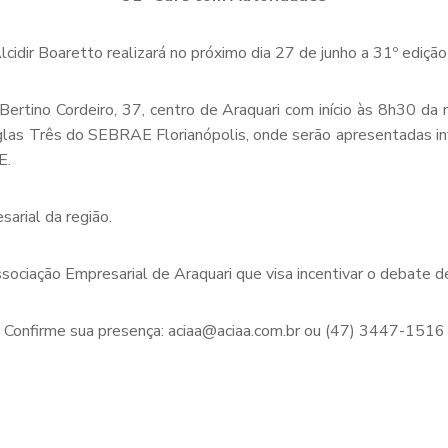
cidir Boaretto realizará no próximo dia 27 de junho a 31º ediçã
ertino Cordeiro, 37, centro de Araquari com início às 8h30 da
glas Três do SEBRAE Florianópolis, onde serão apresentadas 
E.
arial da região.
ciação Empresarial de Araquari que visa incentivar o debate de
Confirme sua presença: aciaa@aciaa.com.br ou (47) 3447-1516