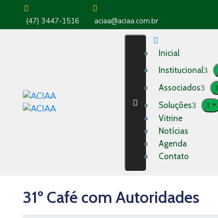
(47) 3447-1516
aciaa@aciaa.com.br
Inicial
Institucional
Associados
Soluções
Vitrine
Notícias
Agenda
Contato
31º Café com Autoridades