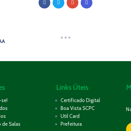
AA
es
Links Úteis
M
-se!
Certificado Digital
ados
Boa Vista SCPC
N
ios
Util Card
 de Salas
Prefeitura