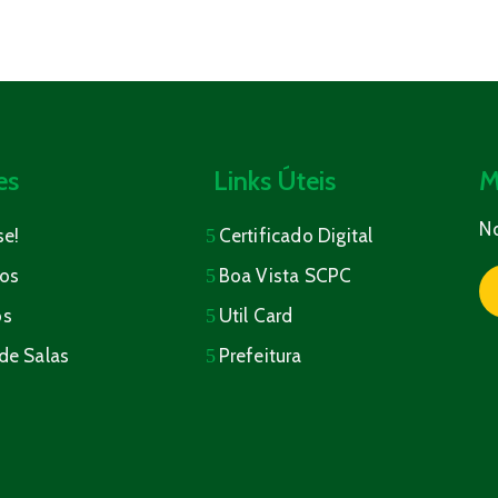
es
Links Úteis
M
N
se!
Certificado Digital
os
Boa Vista SCPC
os
Util Card
de Salas
Prefeitura