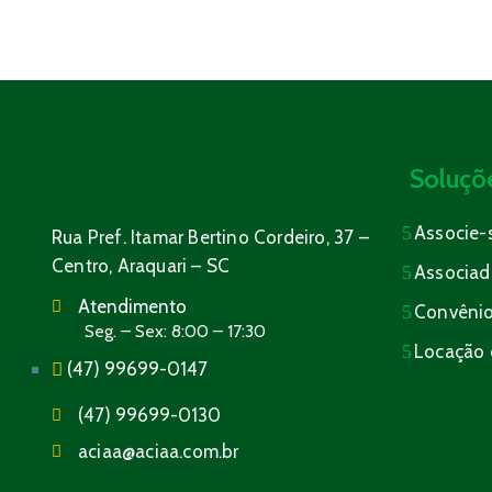
Soluçõ
Associe-
Rua Pref. Itamar Bertino Cordeiro, 37 –
Centro, Araquari – SC
Associad
Atendimento
Convêni
Seg. – Sex: 8:00 – 17:30
Locação 
(47) 99699-0147
(47) 99699-0130
aciaa@aciaa.com.br