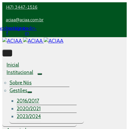
(47) 3447-1516
aciaa@aciaa.com.br
acebook-
Instagram
Linkedin-
f
in
Inicial
Institucional
Sobre Nós
Gestões
2016/2017
2020/2021
2023/2024