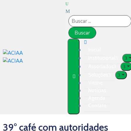
Inicial
Institucional
Associados
Soluções
Vitrine
Notícias
Agenda
Contato
39° café com autoridades