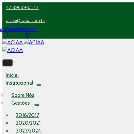
47 99699-0147
aciaa@aciaa.com.br
acebook-
Instagram
Linkedin-
f
in
Inicial
Institucional
Sobre Nós
Gestões
2016/2017
2020/2021
2023/2024