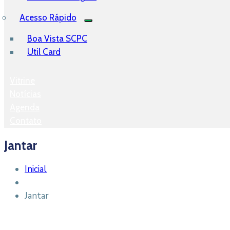
Acesso Rápido
Boa Vista SCPC
Util Card
Vitrine
Notícias
Agenda
Contato
Jantar
Inicial
Jantar