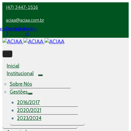
(47) 3447-1516
aciaa@aciaa.com.br
acebook-
Instagram
Linkedin-
f
in
Inicial
Institucional
Sobre Nós
Gestões
2016/2017
2020/2021
2023/2024