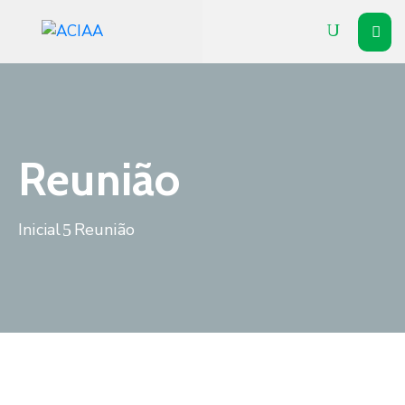
Inicial
Institucional
Associados
Reunião
Soluções
Inicial
Reunião
Vitrine
Notícias
Agenda
Contato