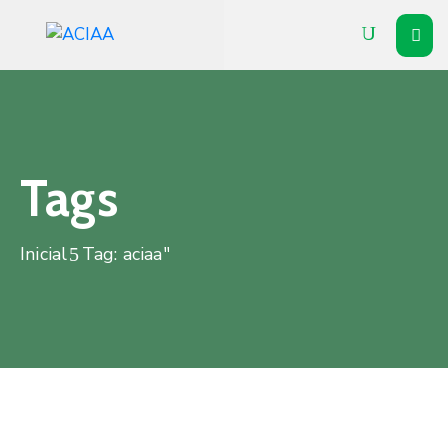
Inicial
Institucional
Associados
Tags
Soluções
Inicial
Tag: aciaa"
Vitrine
Notícias
Agenda
Contato