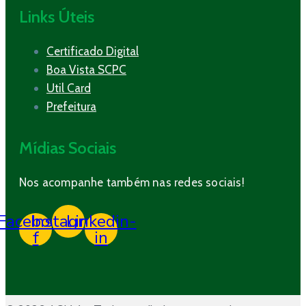
Links Úteis
Certificado Digital
Boa Vista SCPC
Util Card
Prefeitura
Mídias Sociais
Nos acompanhe também nas redes sociais!
Facebook-
Instagram
Linkedin-
f
in