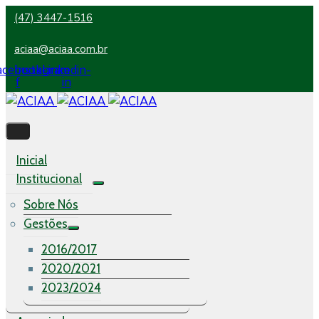
(47) 3447-1516
aciaa@aciaa.com.br
acebook-
Instagram
Linkedin-
f
in
Inicial
Institucional
Sobre Nós
Gestões
2016/2017
2020/2021
2023/2024