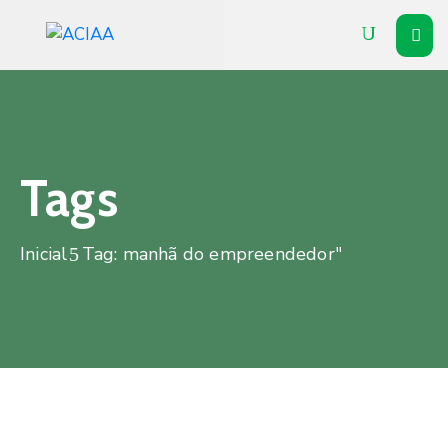
Inicial
Institucional
Associados
Tags
Soluções
Inicial
Tag: manhã do empreendedor"
Vitrine
Notícias
Agenda
Contato