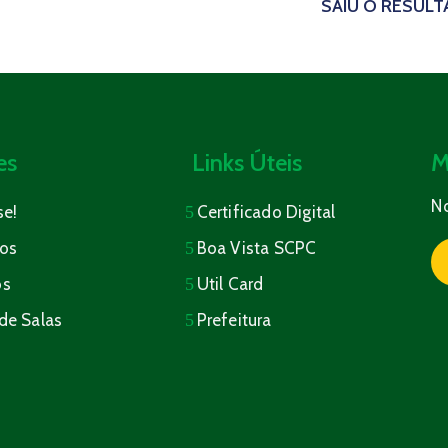
SAIU O RESULTA
es
Links Úteis
M
N
se!
Certificado Digital
os
Boa Vista SCPC
os
Util Card
de Salas
Prefeitura