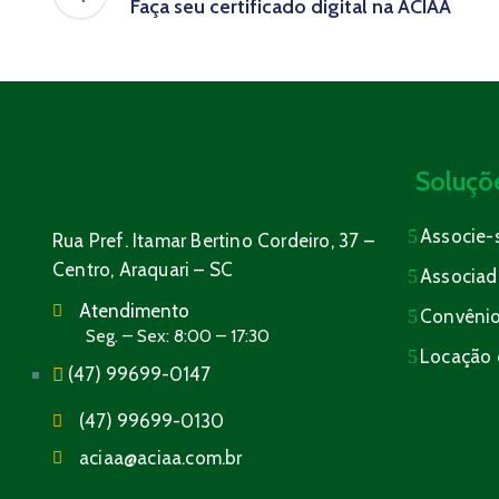
Faça seu certificado digital na ACIAA
Soluçõ
Associe-
Rua Pref. Itamar Bertino Cordeiro, 37 –
Centro, Araquari – SC
Associad
Atendimento
Convêni
Seg. – Sex: 8:00 – 17:30
Locação 
(47) 99699-0147
(47) 99699-0130
aciaa@aciaa.com.br