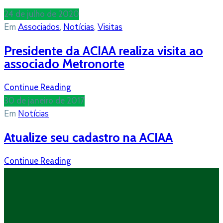
24 de julho de 2020
Em
Associados
‚
Notícias
‚
Visitas
Presidente da ACIAA realiza visita ao
associado Metronorte
Continue Reading
30 de janeiro de 2017
Em
Notícias
Atualize seu cadastro na ACIAA
Continue Reading