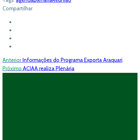
Tags:
agenda
plenária
Reunião
Compartilhar
Anterior
Informações do Programa Exporta Araquari
Próximo
ACIAA realiza Plenária