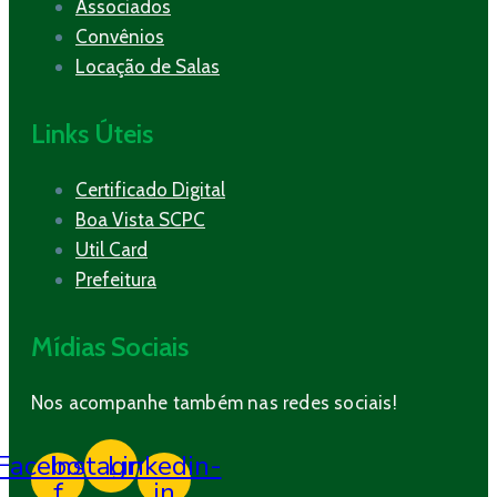
Associados
Convênios
Locação de Salas
Links Úteis
Certificado Digital
Boa Vista SCPC
Util Card
Prefeitura
Mídias Sociais
Nos acompanhe também nas redes sociais!
Facebook-
Instagram
Linkedin-
f
in