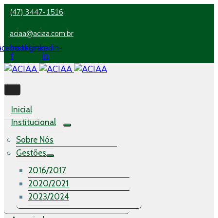
(47) 3447-1516
aciaa@aciaa.com.br
acebook-
Instagram
Linkedin-
f
in
Inicial
Institucional
Sobre Nós
Gestões
2016/2017
2020/2021
2023/2024