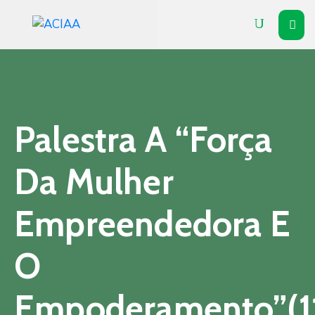
Inicial
Institucional
Associados
Palestra A “Força
Soluções
Da Mulher
Vitrine
Empreendedora E
Notícias
Agenda
O
Contato
Empoderamento”(1