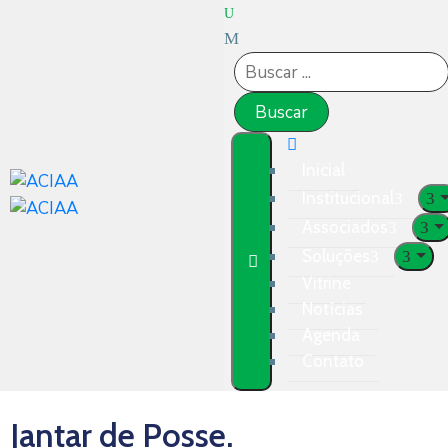
Inicial
Institucional
Associados
Soluções
Vitrine
Notícias
Agenda
Contato
Jantar de Posse.