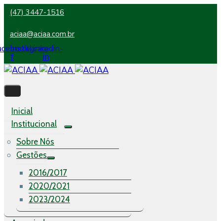
(47) 3447-1516
aciaa@aciaa.com.br
acebook-
Instagram
Linkedin-
f
in
Inicial
Institucional
Sobre Nós
Gestões
2016/2017
2020/2021
2023/2024