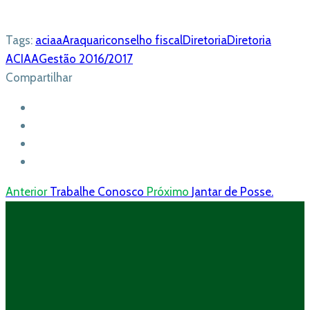
Tags:
aciaa
Araquari
conselho fiscal
Diretoria
Diretoria
ACIAA
Gestão 2016/2017
Compartilhar
Anterior
Trabalhe Conosco
Próximo
Jantar de Posse.