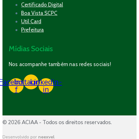
Certificado Digital
Boa Vista SCPC
Util Card
Prefeitura
Mídias Sociais
Nos acompanhe também nas redes sociais!
Facebook-
Instagram
Linkedin-
f
in
© 2026 ACIAA - Todos os direitos reservados.
Desenvolvido por
neexvel