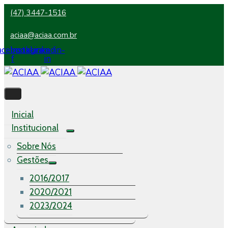
(47) 3447-1516
aciaa@aciaa.com.br
acebook-
Instagram
Linkedin-
f
in
Inicial
Institucional
Sobre Nós
Gestões
2016/2017
2020/2021
2023/2024