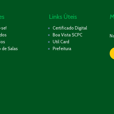
es
Links Úteis
M
-se!
Certificado Digital
ados
Boa Vista SCPC
N
ios
Util Card
 de Salas
Prefeitura