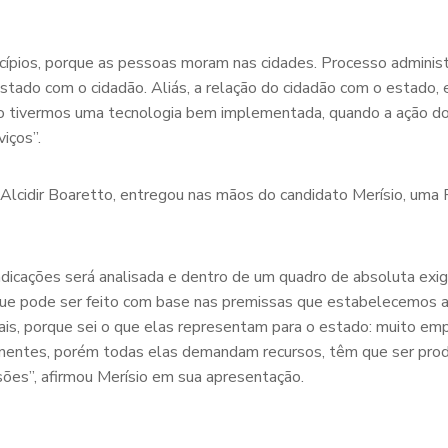
cípios, porque as pessoas moram nas cidades. Processo adminis
tado com o cidadão. Aliás, a relação do cidadão com o estado,
o tivermos uma tecnologia bem implementada, quando a ação do 
iços”.
 Alcidir Boaretto, entregou nas mãos do candidato Merísio, uma 
dicações será analisada e dentro de um quadro de absoluta exig
 que pode ser feito com base nas premissas que estabelecemos a
is, porque sei o que elas representam para o estado: muito em
rtinentes, porém todas elas demandam recursos, têm que ser pro
sões”, afirmou Merísio em sua apresentação.