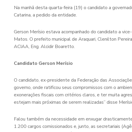
Na manhã desta quarta-feira (19) o candidato a governa
Catarina, a pedido da entidade.
Gerson Merísio estava acompanhado do candidato a vice-g
Matos. O prefeito municipal de Araquari, Clenilton Pere
ACIAA, Eng. Alcidir Boaretto.
Candidato Gerson Merísio
O candidato, ex-presidente da Federação das Associações
governo, onde ratificou seus compromissos com o ambien
exonerações fiscais com critérios claros, e ter muita agr
estejam mais próximas de serem realizadas” disse Merísi
Falou também da necessidade em enxugar drasticamente a
1.200 cargos comissionados e, junto, as secretariais (Agê