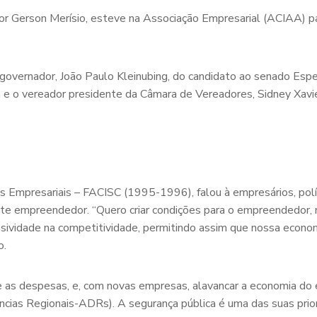
dor Gerson Merísio, esteve na Associação Empresarial (ACIAA) 
overnador, João Paulo Kleinubing, do candidato ao senado Esper
ira e o vereador presidente da Câmara de Vereadores, Sidney Xav
 Empresariais – FACISC (1995-1996), falou à empresários, polí
te empreendedor. “Quero criar condições para o empreendedor,
essividade na competitividade, permitindo assim que nossa econom
o.
s despesas, e, com novas empresas, alavancar a economia do e
ncias Regionais-ADRs). A segurança pública é uma das suas priori