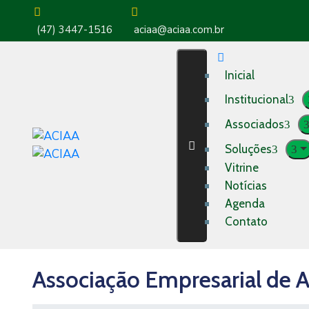
(47) 3447-1516
aciaa@aciaa.com.br
Inicial
Institucional
Associados
Soluções
Vitrine
Notícias
Agenda
Contato
Associação Empresarial de A