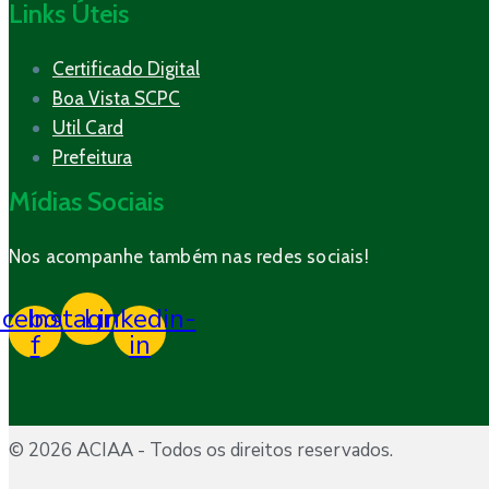
Links Úteis
Certificado Digital
Boa Vista SCPC
Util Card
Prefeitura
Mídias Sociais
Nos acompanhe também nas redes sociais!
acebook-
Instagram
Linkedin-
f
in
© 2026 ACIAA - Todos os direitos reservados.