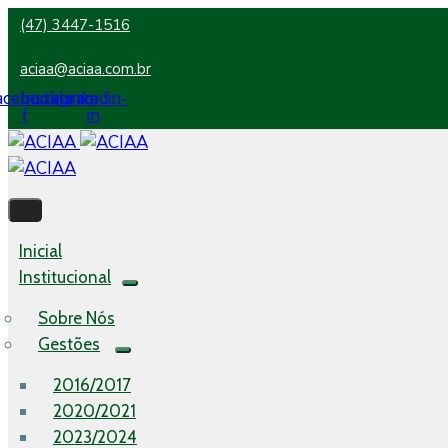
(47) 3447-1516
aciaa@aciaa.com.br
acebook-
Instagram
Linkedin-
f
in
Inicial
Institucional
Sobre Nós
Gestões
2016/2017
2020/2021
2023/2024