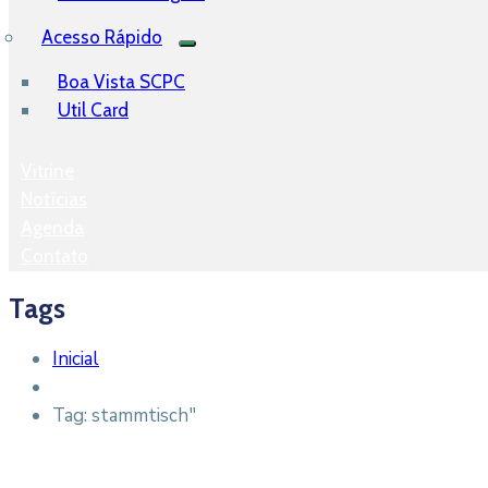
Acesso Rápido
Boa Vista SCPC
Util Card
Vitrine
Notícias
Agenda
Contato
Tags
Inicial
Tag: stammtisch"