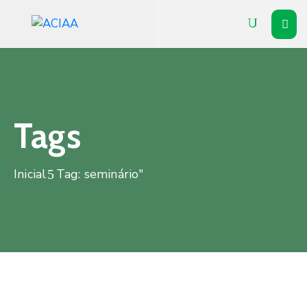
Inicial
Institucional
Associados
Tags
Soluções
Inicial
Tag: seminário"
Vitrine
Notícias
Agenda
Contato