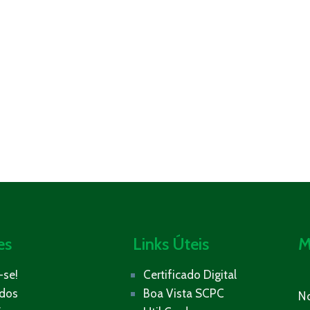
es
Links Úteis
M
-se!
Certificado Digital
ados
Boa Vista SCPC
N