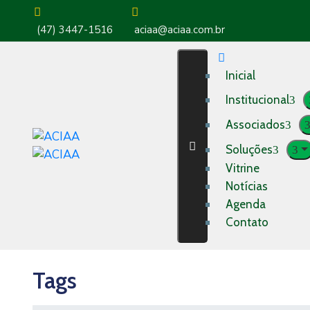
(47) 3447-1516
aciaa@aciaa.com.br
Inicial
Institucional
Associados
Soluções
Vitrine
Notícias
Agenda
Contato
Tags