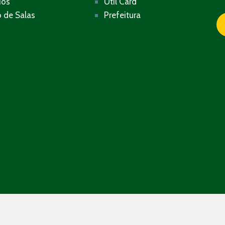
ios
Util Card
 de Salas
Prefeitura