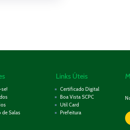
es
Links Úteis
M
-se!
Certificado Digital
ados
Boa Vista SCPC
N
ios
Util Card
 de Salas
Prefeitura