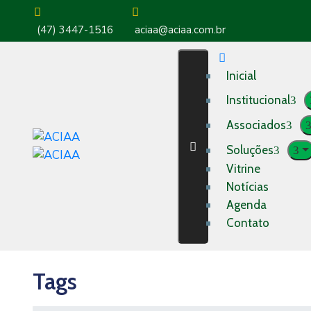
(47) 3447-1516
aciaa@aciaa.com.br
Inicial
Institucional
Associados
Soluções
Vitrine
Notícias
Agenda
Contato
Tags