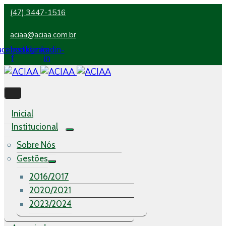
(47) 3447-1516
aciaa@aciaa.com.br
acebook-
Instagram
Linkedin-
f
in
Inicial
Institucional
Sobre Nós
Gestões
2016/2017
2020/2021
2023/2024