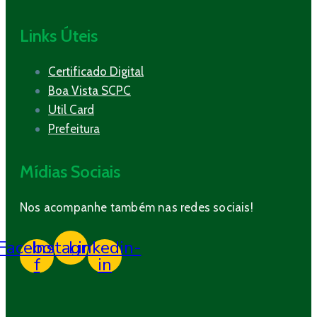
Links Úteis
Certificado Digital
Boa Vista SCPC
Util Card
Prefeitura
Mídias Sociais
Nos acompanhe também nas redes sociais!
Facebook-
Instagram
Linkedin-
f
in