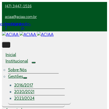
(47) 3447-1516
aciaa@aciaa.com.br
acebook-
Instagram
Linkedin-
f
in
Inicial
Institucional
Sobre Nós
Gestões
2016/2017
2020/2021
2023/2024