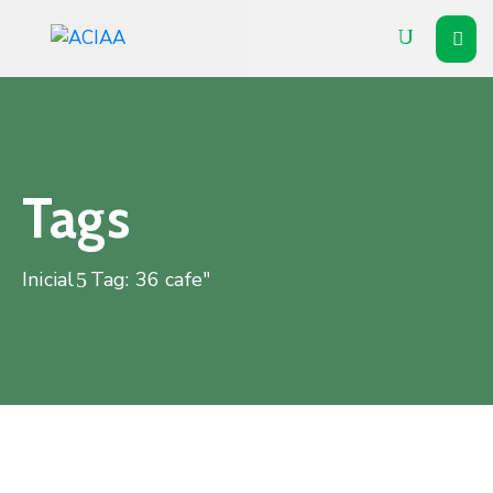
Inicial
Institucional
Associados
Tags
Soluções
Inicial
Tag: 36 cafe"
Vitrine
Notícias
Agenda
Contato