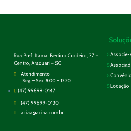
Soluçõ
Associe-
Rua Pref. Itamar Bertino Cordeiro, 37 –
Centro, Araquari – SC
Associad
Atendimento
Convêni
Seg. – Sex: 8:00 – 17:30
Locação 
(47) 99699-0147
(47) 99699-0130
aciaa@aciaa.com.br