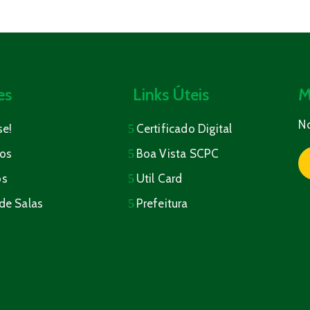
es
Links Úteis
M
N
se!
Certificado Digital
os
Boa Vista SCPC
os
Util Card
de Salas
Prefeitura