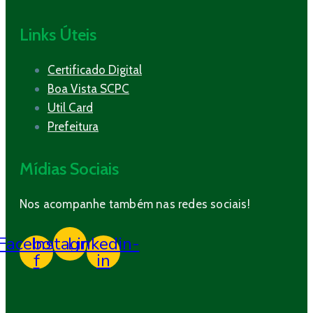
Links Úteis
Certificado Digital
Boa Vista SCPC
Util Card
Prefeitura
Mídias Sociais
Nos acompanhe também nas redes sociais!
Facebook-
Instagram
Linkedin-
f
in