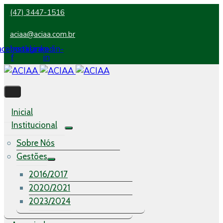
(47) 3447-1516
aciaa@aciaa.com.br
acebook-
Instagram
Linkedin-
f
in
Inicial
Institucional
Sobre Nós
Gestões
2016/2017
2020/2021
2023/2024