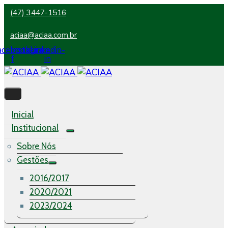
(47) 3447-1516
aciaa@aciaa.com.br
acebook-
Instagram
Linkedin-
f
in
Inicial
Institucional
Sobre Nós
Gestões
2016/2017
2020/2021
2023/2024