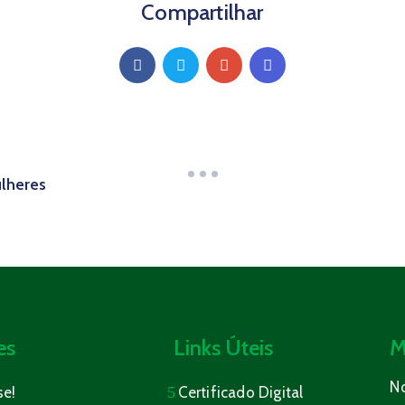
Compartilhar
ulheres
es
Links Úteis
M
N
se!
Certificado Digital