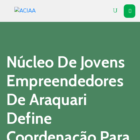
Inicial
Institucional
Associados
Núcleo De Jovens
Soluções
Empreendedores
Vitrine
De Araquari
Notícias
Agenda
Define
Contato
Coordenação Para