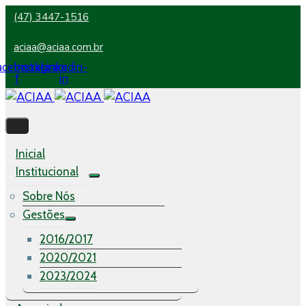
(47) 3447-1516
aciaa@aciaa.com.br
acebook-
Instagram
Linkedin-
f
in
Inicial
Institucional
Sobre Nós
Gestões
2016/2017
2020/2021
2023/2024