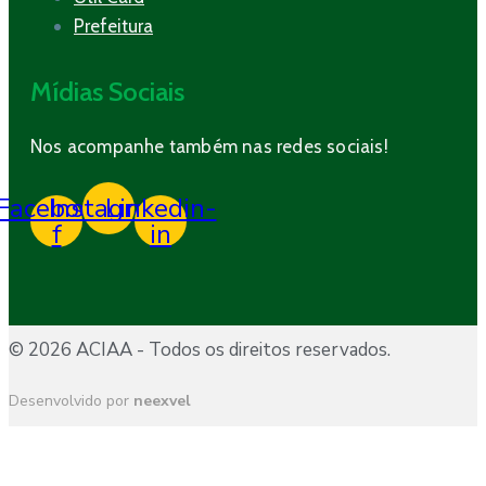
Prefeitura
Mídias Sociais
Nos acompanhe também nas redes sociais!
Facebook-
Instagram
Linkedin-
f
in
© 2026 ACIAA - Todos os direitos reservados.
Desenvolvido por
neexvel