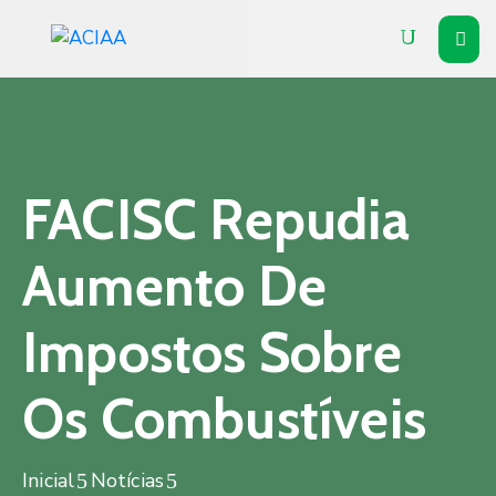
Inicial
Institucional
Associados
FACISC Repudia
Soluções
Aumento De
Vitrine
Impostos Sobre
Notícias
Agenda
Os Combustíveis
Contato
Inicial
Notícias