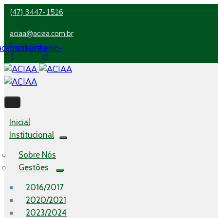
(47) 3447-1516
aciaa@aciaa.com.br
acebook-
Instagram
Linkedin-
f
in
Inicial
Institucional
Sobre Nós
Gestões
2016/2017
2020/2021
2023/2024