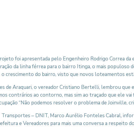
o projeto foi apresentada pelo Engenheiro Rodrigo Correa d
eração da linha férrea para o bairro Itinga, o mais populos
o crescimento do bairro, visto que novos loteamentos est
es de Araquari, o vereador Cristiano Bertelli, lembrou qu
os contrários ao contorno, mas sim ao traçado que ele vai fa
cupação “Não podemos resolver o problema de Joinville, c
 Transportes – DNIT, Marco Aurélio Fonteles Cabral, info
feitura e Vereadores para mais uma conversa a respeito do c