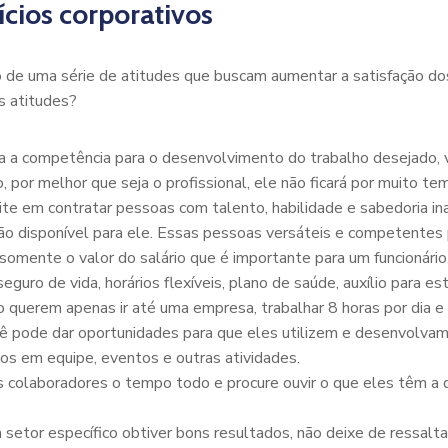
cios corporativos
 de uma série de atitudes que buscam aumentar a satisfação do
s atitudes?
a competência para o desenvolvimento do trabalho desejado, vo
, por melhor que seja o profissional, ele não ficará por muito te
te em contratar pessoas com talento, habilidade e sabedoria in
disponível para ele. Essas pessoas versáteis e competentes pod
omente o valor do salário que é importante para um funcionário
eguro de vida, horários flexíveis, plano de saúde, auxílio para es
o querem apenas ir até uma empresa, trabalhar 8 horas por dia e
ocê pode dar oportunidades para que eles utilizem e desenvolvam
hos em equipe, eventos e outras atividades.
colaboradores o tempo todo e procure ouvir o que eles têm a diz
etor específico obtiver bons resultados, não deixe de ressaltar