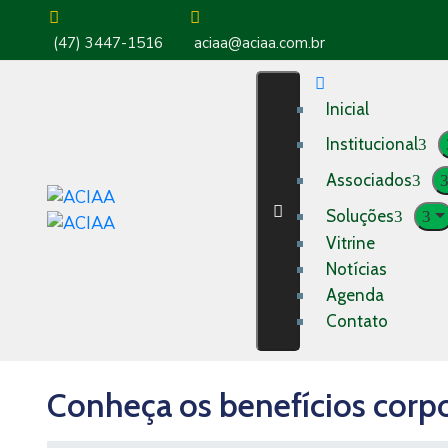
(47) 3447-1516
aciaa@aciaa.com.br
Inicial
Institucional
Associados
Soluções
Vitrine
Notícias
Agenda
Contato
Conheça os benefícios corpo