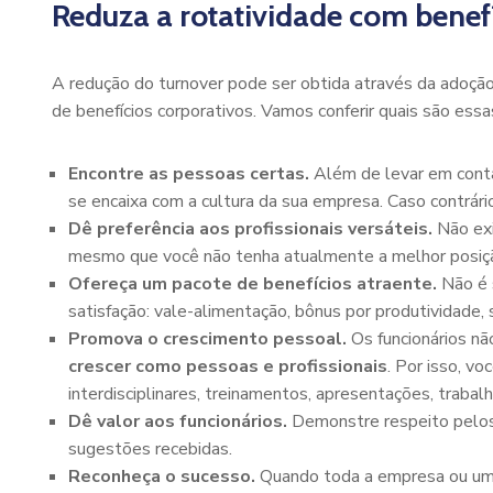
Reduza a rotatividade com benefí
A redução do turnover pode ser obtida através da adoção
de benefícios corporativos. Vamos conferir quais são essa
Encontre as pessoas certas.
Além de levar em conta 
se encaixa com a cultura da sua empresa. Caso contrário
Dê preferência aos profissionais versáteis.
Não exi
mesmo que você não tenha atualmente a melhor posição 
Ofereça um pacote de benefícios atraente.
Não é s
satisfação: vale-alimentação, bônus por produtividade, s
Promova o crescimento pessoal.
Os funcionários nã
crescer como pessoas e profissionais
. Por isso, v
interdisciplinares, treinamentos, apresentações, trabal
Dê valor aos funcionários.
Demonstre respeito pelos 
sugestões recebidas.
Reconheça o sucesso.
Quando toda a empresa ou um s