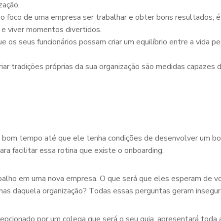
zação.
o foco de uma empresa ser trabalhar e obter bons resultados, 
 e viver momentos divertidos.
 os seus funcionários possam criar um equilíbrio entre a vida pes
 tradições próprias da sua organização são medidas capazes de 
 bom tempo até que ele tenha condições de desenvolver um bom t
ra facilitar essa rotina que existe o onboarding.
rabalho em uma nova empresa. O que será que eles esperam de v
inas daquela organização? Todas essas perguntas geram insegur
pcionado por um colega que será o seu guia, apresentará toda a 