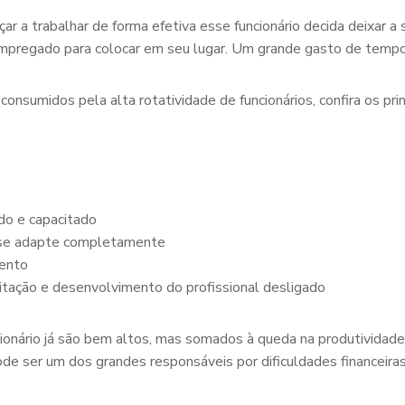
 a trabalhar de forma efetiva esse funcionário decida deixar a 
 empregado para colocar em seu lugar. Um grande gasto de tempo
nsumidos pela alta rotatividade de funcionários, confira os pri
do e capacitado
o se adapte completamente
mento
itação e desenvolvimento do profissional desligado
onário já são bem altos, mas somados à queda na produtividade
pode ser um dos grandes responsáveis por dificuldades financei